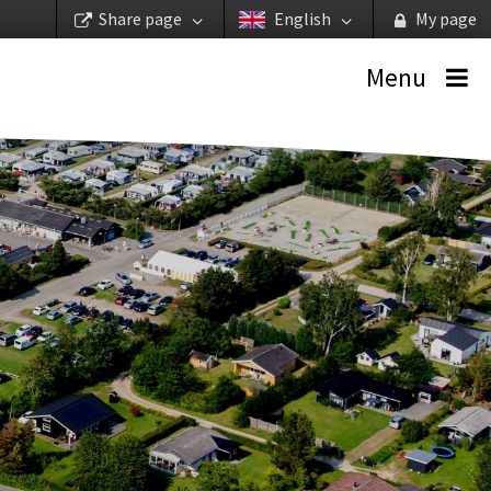
Share page
English
My page
Menu