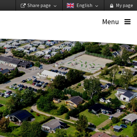
Share page
English
My page
Menu