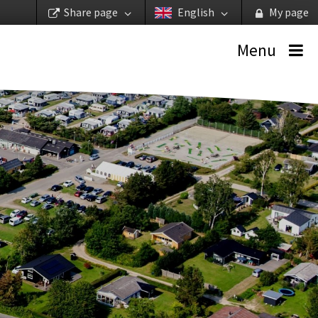
Share page
English
My page
Menu