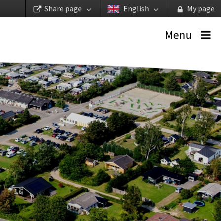
Share page
English
My page
Menu